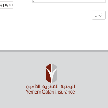
YQI
By
|
يناير 0
أرسل
يجب
ترك
هذا
الحقل
فارغا