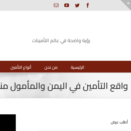
Ski
Email
YouTube
Twitter
Facebook
t
Toggl
conten
Slidin
Ba
Are
رؤية واضحة في عالم التأمينات
الرئيسية
من نحن
أنواع التأمين
واقع التأمين في اليمن والمأمول من
View
أطلب عرض
Larger
Image