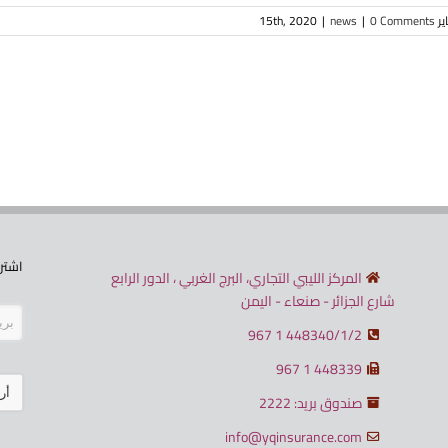
15th, 202
0 Comments
|
news
|
اشترك
المركز الليبي التجاري، البرج الغربي ، الدور الرابع
شارع الجزائر - صنعاء - اليمن
448340/1/2 1 967
448339 1 967
أر
صندوق بريد: 2222
يجب
info@yqinsurance.com