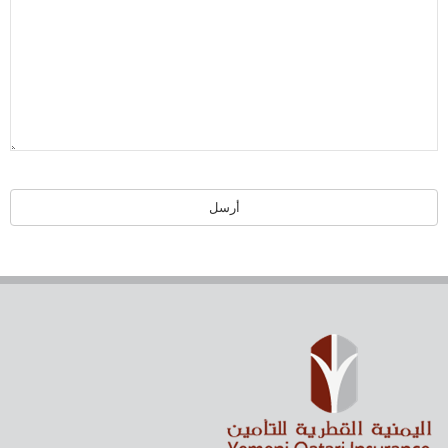
أرسل
يجب
ترك
هذا
الحقل
فارغا