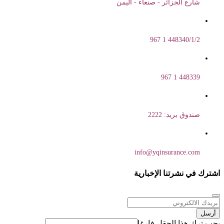
شارع الجزائر - صنعاء - اليمن
448340/1/2 1 967
448339 1 967
صندوق بريد: 2222
info@yqinsurance.com
اشترك في نشرتنا الإخبارية
أرسل
يجب ترك هذا الحقل فارغا