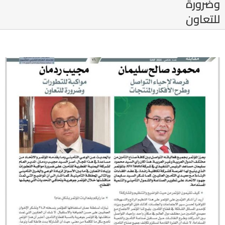
وضرورة
للتعاون
View
Larger
Image