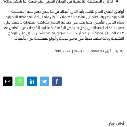
لا تزال المحفظة التأمينية في الوطن العربي متواضعة. ما رأيكم بذلك؟
أوافق الأمين العام للاتحاد رأيه الذي أعطاه في ما يخص صغر حجم المحفظة
التأمينية العربية. نحتاج الى تعاضد القطاعات بشكل عام لزيادة المحفظة التأمينية
ونشر الوعي التأميني. كما يجب على صناعة التامين مواكبة التطورات لا سيما على
صعيد الذكاء الاصطناعي وكل ما يخص الرقمنة. كما لابد للشركات من التعامل مع
هذه المسائل بجدية أكبر بعد أن كانت الأسواق تعتمد بشكل رئيسي على البرامج
التقليدية وباتت تعتمد حديثاً على برامج جديدة وأنواع مستحدثة من التأمينات.
YQI
By
|
أبريل 28th, 2024
0 Comments
|
news
|
ail
Whatsapp
LinkedIn
Twitter
Facebook
أطلب عرض