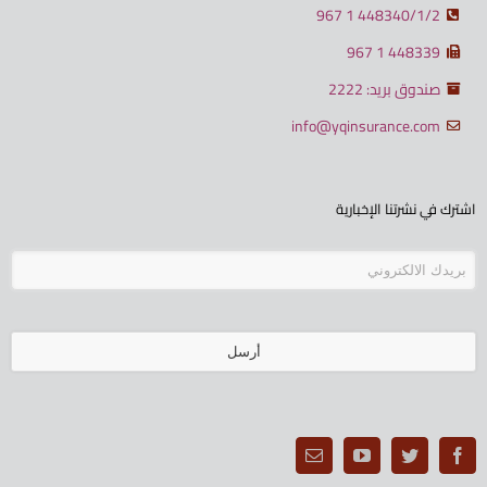
448340/1/2 1 967
448339 1 967
صندوق بريد: 2222
info@yqinsurance.com
اشترك في نشرتنا الإخبارية
أرسل
يجب
ترك
هذا
الحقل
فارغا