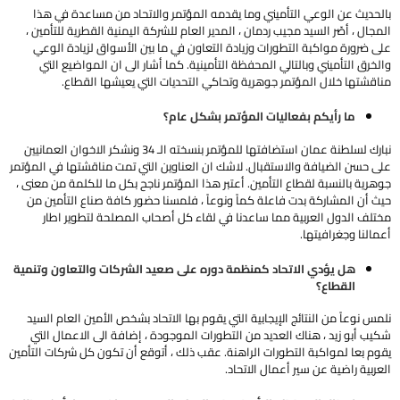
بالحديث عن الوعي التأميني وما يقدمه المؤتمر والاتحاد من مساعدة في هذا
المجال ، أصّر السيد مجيب ردمان ، المدير العام للشركة اليمنية القطرية للتأمين ،
على ضرورة مواكبة التطورات وزيادة التعاون في ما بين الأسواق لزيادة الوعي
والخرق التأميني وبالتالي المحفظة التأمينية. كما أشار الى ان المواضيع التي
مناقشتها خلال المؤتمر جوهرية وتحاكي التحديات التي يعيشها القطاع.
ما رأيكم بفعاليات المؤتمر بشكل عام؟
نبارك لسلطنة عمان استضافتها للمؤتمر بنسخته الـ 34 ونشكر الاخوان العمانيين
على حسن الضيافة والاستقبال. لاشك ان العناوين التي تمت مناقشتها في المؤتمر
جوهرية بالنسبة لقطاع التأمين. أعتبر هذا المؤتمر ناجح بكل ما للكلمة من معنى ،
حيث أن المشاركة بدت فاعلة كماً ونوعاً ، فلمسنا حضور كافة صناع التأمين من
مختلف الدول العربية مما ساعدنا في لقاء كل أصحاب المصلحة لتطوير اطار
أعمالنا وجغرافيتها.
هل يؤدي الاتحاد كمنظمة دوره على صعيد الشركات والتعاون وتنمية
القطاع؟
نلمس نوعاً من النتائج الإيجابية التي يقوم بها الاتحاد بشخص الأمين العام السيد
شكيب أبو زيد ، هناك العديد من التطورات الموجودة ، إضافة الى الاعمال التي
يقوم بعا لمواكبة التطورات الراهنة. عقب ذلك ، أتوقع أن تكون كل شركات التأمين
العربية راضية عن سير أعمال الاتحاد.