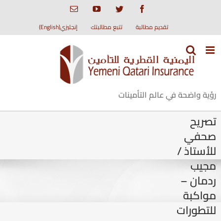
Ski
Email
YouTube
Twitter
Facebook
t
conten
تقديم مطالبة
تتبع مطالبتك
إنجليزي(English)
رؤية واضحة في عالم التأمينات
تصريح
صحفي
للأستاذ /
مجيب
ردمان –
مواكبة
للتطورات